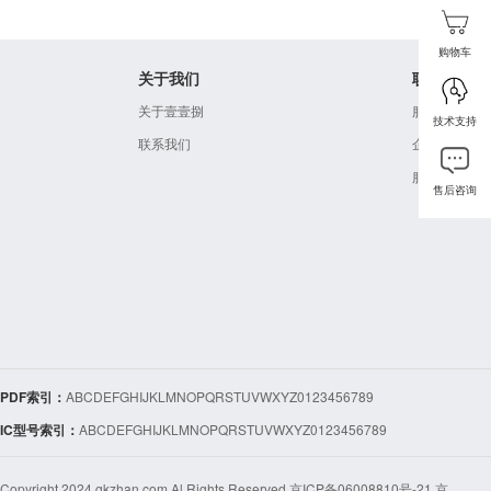
购物车
关于我们
联系我们
关于壹壹捌
服务热线：
4
技术支持
联系我们
企业邮箱：sale
服务时间：周一至
售后咨询
PDF索引：
A
B
C
D
E
F
G
H
I
J
K
L
M
N
O
P
Q
R
S
T
U
V
W
X
Y
Z
0
1
2
3
4
5
6
7
8
9
IC型号索引：
A
B
C
D
E
F
G
H
I
J
K
L
M
N
O
P
Q
R
S
T
U
V
W
X
Y
Z
0
1
2
3
4
5
6
7
8
9
Copyright 2024 gkzhan.com Al Rights Reserved 京ICP备06008810号-21 京