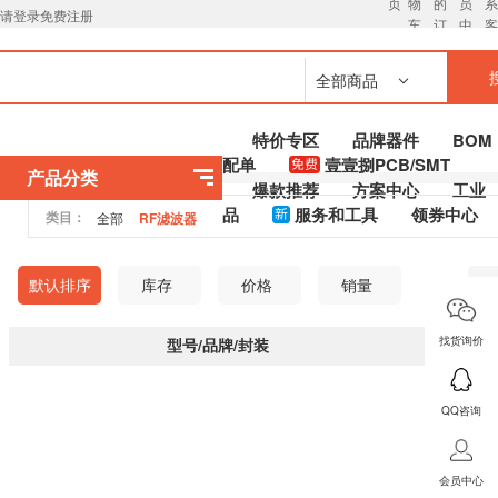
页
物
的
员
请登录
免费注册
车
订
中
单
心
全部商品
特价专区
品牌器件
BOM
配单
壹壹捌PCB/SMT
产品分类
爆款推荐
方案中心
工业
品
服务和工具
领券中心
类目：
全部
RF滤波器
默认排序
库存
价格
销量
找货询价
型号/品牌/封装
参数
QQ咨询
会员中心