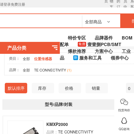
页
物
的
员
请登录
免费注册
车
订
中
单
心
全部商品
特价专区
品牌器件
BOM
配单
壹壹捌PCB/SMT
产品分类
爆款推荐
方案中心
工业
品
服务和工具
领券中心
类目：
全部
位置传感器
品牌：
全部
TE CONNECTIVITY
(1)
默认排序
库存
价格
销量
型号/品牌/封装
参数
找货询价
KMXP2000
间距：
2.
QQ咨询
品牌：
TE CONNECTIVITY
安装方式