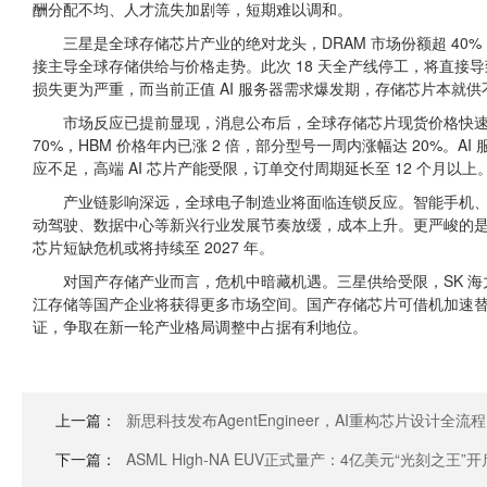
酬分配不均、人才流失加剧等，短期难以调和。
三星是全球存储芯片产业的绝对龙头，DRAM 市场份额超 40%，N
接主导全球存储供给与价格走势。此次 18 天全产线停工，将直接导致全球 
损失更为严重，而当前正值 AI 服务器需求爆发期，存储芯片本就
市场反应已提前显现，消息公布后，全球存储芯片现货价格快速上涨
70%，HBM 价格年内已涨 2 倍，部分型号一周内涨幅达 20%。A
应不足，高端 AI 芯片产能受限，订单交付周期延长至 12 个月以上
产业链影响深远，全球电子制造业将面临连锁反应。智能手机、
动驾驶、数据中心等新兴行业发展节奏放缓，成本上升。更严峻的是，
芯片短缺危机或将持续至 2027 年。
对国产存储产业而言，危机中暗藏机遇。三星供给受限，SK 
江存储等国产企业将获得更多市场空间。国产存储芯片可借机加速替
证，争取在新一轮产业格局调整中占据有利地位。
上一篇：
新思科技发布AgentEngineer，AI重构芯片设计全流程
下一篇：
ASML High‑NA EUV正式量产：4亿美元“光刻之王”