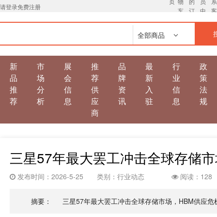
页
物
的
员
请登录
免费注册
车
订
中
单
心
全部商品
新
市
展
推
品
最
行
政
品
场
会
荐
牌
新
业
策
推
分
信
供
资
入
信
法
荐
析
息
应
讯
驻
息
规
商
三星57年最大罢工冲击全球存储市
发布时间：2026-5-25
类别：行业动态
阅读：128
摘要：
三星57年最大罢工冲击全球存储市场，HBM供应危