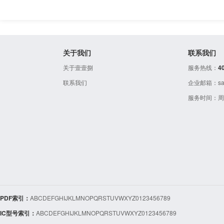
关于我们
联系我们
关于壹壹捌
服务热线：
4
联系我们
企业邮箱：sale
服务时间：周一至
PDF索引：
A
B
C
D
E
F
G
H
I
J
K
L
M
N
O
P
Q
R
S
T
U
V
W
X
Y
Z
0
1
2
3
4
5
6
7
8
9
IC型号索引：
A
B
C
D
E
F
G
H
I
J
K
L
M
N
O
P
Q
R
S
T
U
V
W
X
Y
Z
0
1
2
3
4
5
6
7
8
9