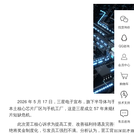
找货询价
QQ咨询
会员中心
购物车
2026 年 5 月 17 日，三星电子宣布，旗下半导体与手机业务部
技术支持
本土核心芯片厂区与手机工厂，这是三星成立 57 年来规模最大的一
片短缺危机。
售后咨询
此次罢工核心诉求为提高工资、改善福利待遇及完善奖金分配制
绝将奖金制度化，引发员工强烈不满。分析认为，罢工背后深层矛