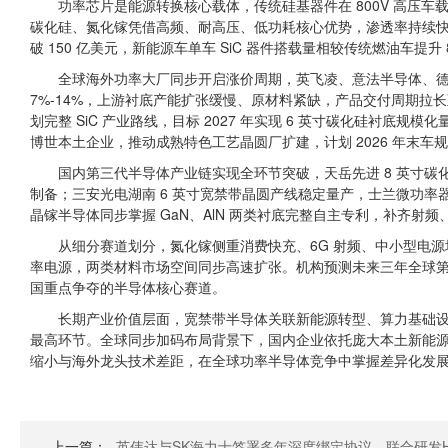
功率芯片是能源转换核心载体，传统硅基器件在 800V 高压车
碳化硅、氮化镓凭借高频、耐高压、低功耗核心优势，渗透率持续快速
破 150 亿美元，新能源车单车 SiC 器件搭载量相较传统燃油车提升 
全球海外功率大厂同步开启涨价周期，英飞凌、意法半导体、德州
7%-14%，上游衬底产能扩张缓慢、原材料紧缺，产品交付周期拉长
划完整 SiC 产业路线，目标 2027 年实现 6 英寸碳化硅衬
博世本土企业，推动成熟特色工艺晶圆厂扩建，计划 2026 年末车规
国内第三代半导体产业链实现全环节突破，天岳先进 8 英寸碳化硅
制备；三安光电湖南 6 英寸宽禁带晶圆产线稳定量产，士兰微功率
晶镓半导体同步掌握 GaN、AlN 两类衬底完整自主专利，补齐射
从细分赛道划分，氮化镓侧重消费快充、6G 射频、中小型电源
率电源，两类材料市场空间同步高速扩张。机构预测未来三年全球
国重点争夺的半导体核心赛道。
长期产业价值层面，宽禁带半导体关联新能源转型、算力基础
最高环节。全球同步加码布局背景下，国内企业依托庞大本土新能源
缩小与海外龙头技术差距，在全球功率半导体竞争中掌握差异化发
上一篇：
英伟达与SK海力士签署多年深度绑定协议，联合研发H