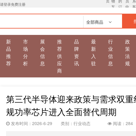
页
物
的
员
请登录
免费注册
车
订
中
单
心
全部商品
新
市
展
推
品
最
行
政
品
场
会
荐
牌
新
业
策
推
分
信
供
资
入
信
法
荐
析
息
应
讯
驻
息
规
商
第三代半导体迎来政策与需求双重红
规功率芯片进入全面替代周期
发布时间：2026-6-29
类别：行业动态
阅读：284