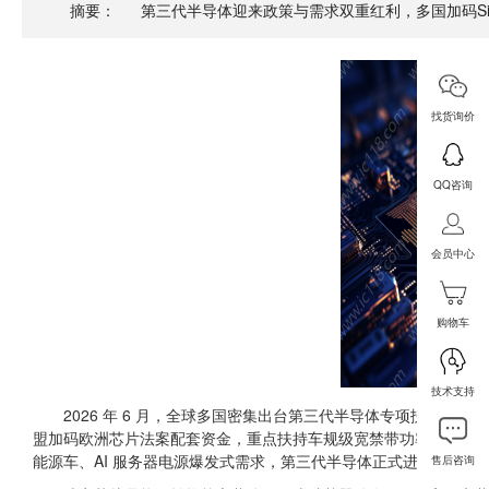
摘要：
第三代半导体迎来政策与需求双重红利，多国加码Si
找货询价
QQ咨询
会员中心
购物车
技术支持
2026 年 6 月，全球多国密集出台第三代半导体专项扶持政策
盟加码欧洲芯片法案配套资金，重点扶持车规级宽禁带功率芯片；国内
能源车、AI 服务器电源爆发式需求，第三代半导体正式进入规模化
售后咨询